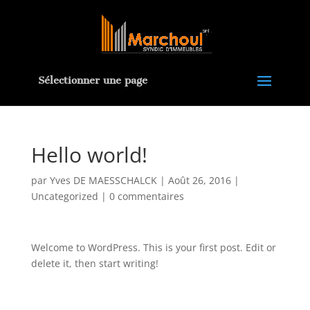
Sélectionner une page
Hello world!
par
Yves DE MAESSCHALCK
|
Août 26, 2016
|
Uncategorized
|
0 commentaires
Welcome to WordPress. This is your first post. Edit or
delete it, then start writing!